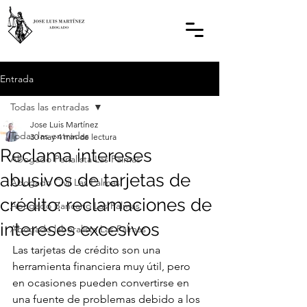
Entrada
Todas las entradas
Jose Luis Martínez
Todas las entradas
30 may
4 min de lectura
Reclama intereses
Abogado Penalista Las Palmas
abusivos de tarjetas de
Abogado Civil Las Palmas
crédito: reclamaciones de
Abogado Bancario Las Palmas
intereses excesivos
Abogado laboralista Las Palmas
Las tarjetas de crédito son una 
herramienta financiera muy útil, pero 
en ocasiones pueden convertirse en 
una fuente de problemas debido a los 