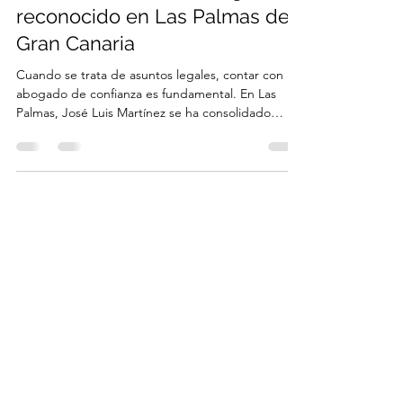
Jose Luis Martínez: abogado
reconocido en Las Palmas de
Gran Canaria
Cuando se trata de asuntos legales, contar con un
abogado de confianza es fundamental. En Las
Palmas, José Luis Martínez se ha consolidado
como un profesional destacado, ofreciendo
asesoría jurídica integral tanto a particulares como
a empresas. Su compromiso con la defensa de los
derechos y la protección de intereses lo convierte
en una referencia en el ámbito legal de Gran
Canaria. La importancia de un abogado
reconocido en Las Palmas Un abogado reconocido
en Las Palmas no