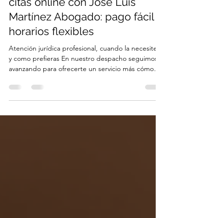
28 abr
2 min de lectura
Nueva página para reservar
citas online con Jose Luis
Martínez Abogado: pago fácil y
horarios flexibles
Atención jurídica profesional, cuando la necesites
y como prefieras En nuestro despacho seguimos
avanzando para ofrecerte un servicio más cómodo,
ágil y adaptado a tu ritmo de vida. Por eso,
estrenamos una nueva página de reserva de citas
online, pensada para que puedas gestionar tu
consulta legal en pocos clics. Gestionar tu consulta
legal nunca ha sido tan fácil. Ahora puedes
reservar tus citas online en pocos pasos, elegir el
tipo de atención que necesitas y seleccionar el